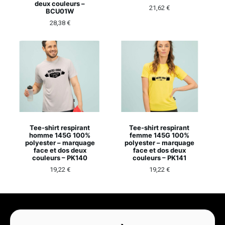
deux couleurs –
21,62
€
BCU01W
28,38
€
Tee-shirt respirant
Tee-shirt respirant
homme 145G 100%
femme 145G 100%
polyester – marquage
polyester – marquage
face et dos deux
face et dos deux
couleurs – PK140
couleurs – PK141
19,22
€
19,22
€