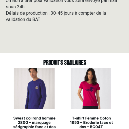
Un Bon à tirer pour validation vous sera envoyé par mail
sous 24h.
Délais de production : 30-45 jours à compter de la
validation du BAT
Produits similaires
Sweat col rond homme
T-shirt Femme Coton
280G – marquage
185G – Broderie face et
sérigraphie face et dos
dos – BC04T