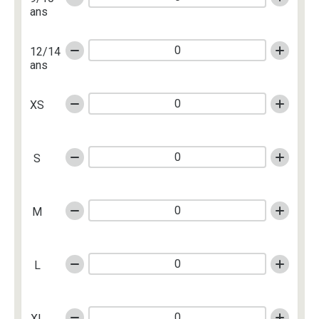
ans
12/14
ans
XS
S
M
L
XL