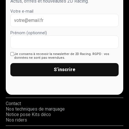
Actus, offres et nouveautés 2D Racing.
Votre e-mail
Prénom (optionnel)
Je consens à recevoir la newsletter de 2D Racing.
RGPD : vos
données ne sont pas revendues.
S’inscrire
Contact
Nos techniques de marquage
Notice pose Kits déco
Nos riders