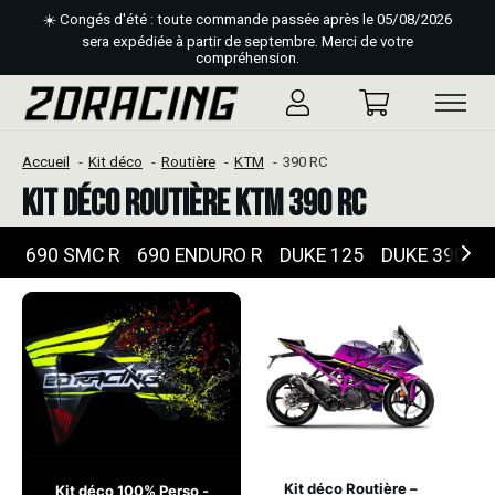
☀️ Congés d'été : toute commande passée après le 05/08/2026
sera expédiée à partir de septembre. Merci de votre
compréhension.
Accueil
Kit déco
Routière
KTM
390 RC
Kit déco Routière KTM 390 RC
690 SMC R
690 ENDURO R
DUKE 125
DUKE 390
D
Kit déco Routière –
Kit déco 100% Perso -