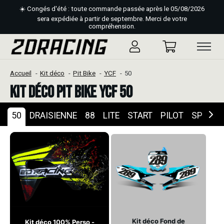
☀️ Congés d'été : toute commande passée après le 05/08/2026
sera expédiée à partir de septembre. Merci de votre
compréhension.
Accueil
Kit déco
Pit Bike
YCF
50
Kit déco Pit Bike YCF 50
50
DRAISIENNE
88
LITE
START
PILOT
SP
SM
Kit déco Fond de
Kit déco 100% Perso -