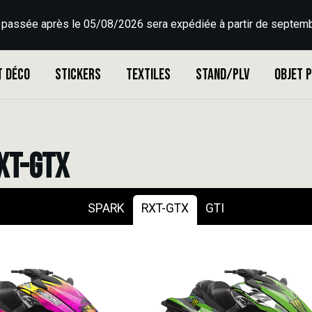
 passée après le 05/08/2026 sera expédiée à partir de septemb
t déco
Stickers
Textiles
Stand/PLV
Objet 
RXT-GTX
SPARK
RXT-GTX
GTI