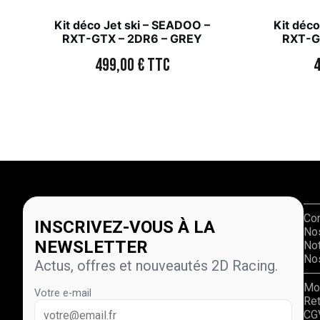
Kit déco Jet ski – SEADOO –
Kit déco
RXT-GTX – 2DR6 – GREY
RXT-G
499,00
€
TTC
Co
INSCRIVEZ-VOUS À LA
No
NEWSLETTER
Not
Nos
Actus, offres et nouveautés 2D Racing.
Mo
Votre e-mail
Re
CG