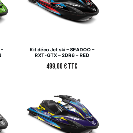
 –
Kit déco Jet ski – SEADOO –
N
RXT-GTX – 2DR6 – RED
499,00
€
TTC