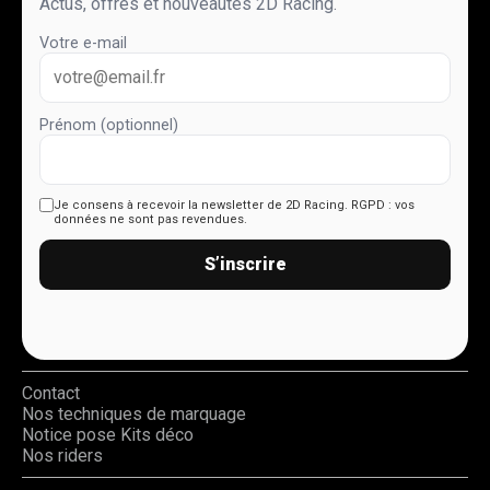
Actus, offres et nouveautés 2D Racing.
Votre e-mail
Prénom (optionnel)
Je consens à recevoir la newsletter de 2D Racing.
RGPD : vos
données ne sont pas revendues.
S’inscrire
Contact
Nos techniques de marquage
Notice pose Kits déco
Nos riders