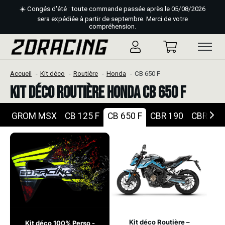
☀️ Congés d'été : toute commande passée après le 05/08/2026
sera expédiée à partir de septembre. Merci de votre
compréhension.
Accueil
Kit déco
Routière
Honda
CB 650 F
Kit déco Routière Honda CB 650 F
GROM MSX
CB 125 F
CB 650 F
CBR 190
CBR 650
Kit déco Routière –
Kit déco 100% Perso -