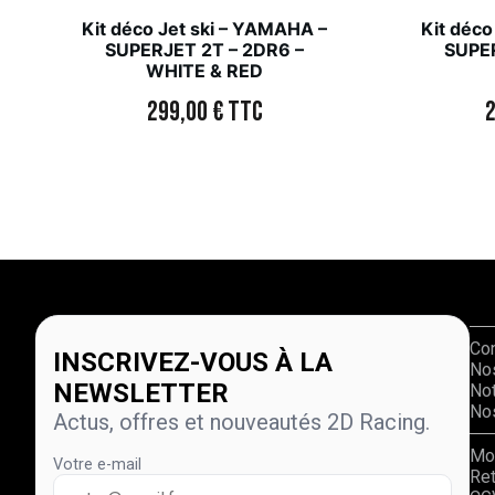
Kit déco Jet ski – YAMAHA –
Kit déco
SUPERJET 2T – 2DR6 –
SUPER
WHITE & RED
299,00
€
TTC
Co
INSCRIVEZ-VOUS À LA
No
NEWSLETTER
Not
Nos
Actus, offres et nouveautés 2D Racing.
Mo
Votre e-mail
Re