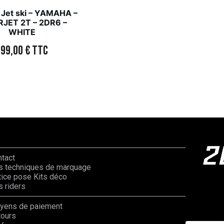
 Jet ski – YAMAHA –
JET 2T – 2DR6 –
WHITE
299,00
€
TTC
ntact
s techniques de marquage
ice pose Kits déco
 riders
yens de paiement
tours