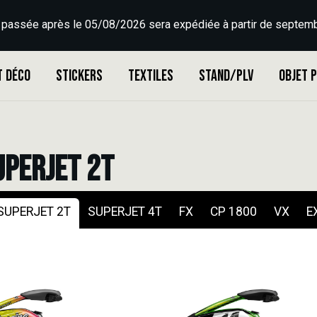
 passée après le 05/08/2026 sera expédiée à partir de septemb
t déco
Stickers
Textiles
Stand/PLV
Objet 
UPERJET 2T
SUPERJET 2T
SUPERJET 4T
FX
CP 1800
VX
E