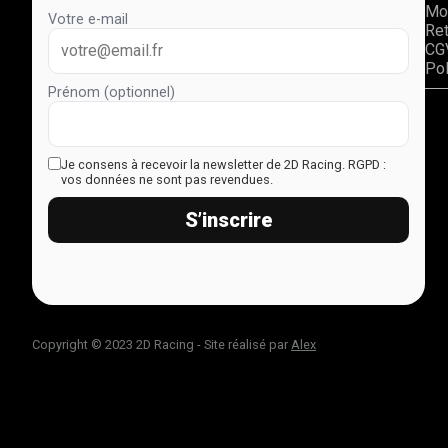
Mo
Votre e-mail
Re
CG
Pol
Prénom (optionnel)
Je consens à recevoir la newsletter de 2D Racing.
RGPD :
vos données ne sont pas revendues.
S’inscrire
Copyright © 2023 2D Racing - Site réalisé par
Alex