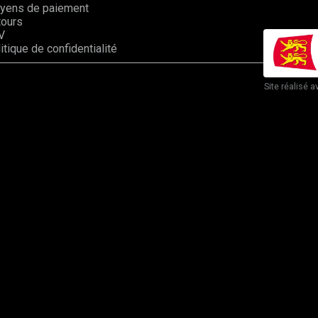
yens de paiement
tours
V
itique de confidentialité
Site réalisé a