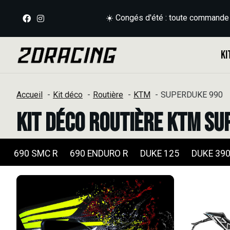
☀️ Congés d'été : toute commande
Ki
Accueil
Kit déco
Routière
KTM
SUPERDUKE 990
Kit déco Routière KTM S
690 SMC R
690 ENDURO R
DUKE 125
DUKE 39