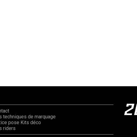
ntact
s techniques de marquage
ice pose Kits déco
 riders