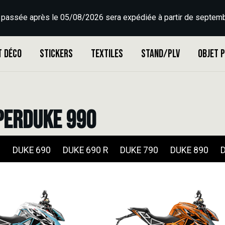
 passée après le 05/08/2026 sera expédiée à partir de septemb
t déco
Stickers
Textiles
Stand/PLV
Objet 
UPERDUKE 990
0
DUKE 690
DUKE 690 R
DUKE 790
DUKE 890
D