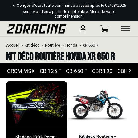
☀️ Congés d'été : toute commande passée après le 05/08/2026
sera expédiée à partir de septembre. Merci de votre
compréhension.
Accueil
Kit déco
Routière
Honda
XR 650 R
Kit déco Routière Honda XR 650 R
GROM MSX
CB 125 F
CB 650 F
CBR 190
CBR 650
Kit déco Routière –
Kit déco 100% Perso -