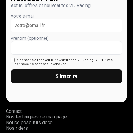
Actus, offres et nouveautés 2D Racing.
Votre e-mail
Prénom (optionnel)
Je consens à recevoir la newsletter de 2D Racing.
RGPD : vos
données ne sont pas revendues.
S’inscrire
Contact
Nos techniques de marquage
Notice pose Kits déco
Nos riders