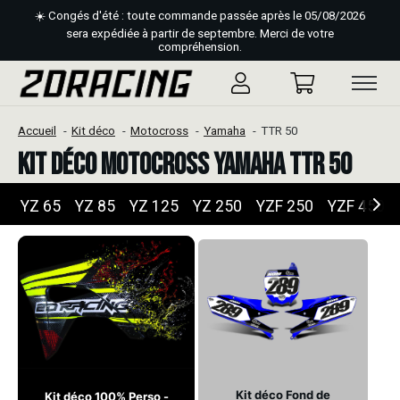
☀️ Congés d'été : toute commande passée après le 05/08/2026
sera expédiée à partir de septembre. Merci de votre
compréhension.
Accueil
Kit déco
Motocross
Yamaha
TTR 50
Kit déco Motocross Yamaha TTR 50
YZ 65
YZ 85
YZ 125
YZ 250
YZF 250
YZF 450
Kit déco Fond de
Kit déco 100% Perso -