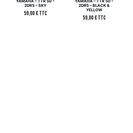
YAMAHA – TTR 50 –
YAMAHA – TTR 50 –
2DR5 – SKY
2DR5 – BLACK &
YELLOW
59,00
€
TTC
59,00
€
TTC
Kit déco Motocross –
Kit déco Motocross –
YAMAHA – TTR 50 –
YAMAHA – TTR 50 –
2DR5 – BLACK GREY &
2DR5 – BLACK & GREY
GREEN
59,00
€
TTC
59,00
€
TTC