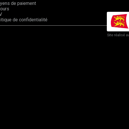
yens de paiement
tours
V
itique de confidentialité
Site réalisé a