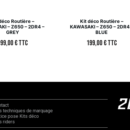
 déco Routière –
Kit déco Routière –
I – Z650 – 2DR4 –
KAWASAKI – Z650 – 2DR4
GREY
BLUE
199,00
€
TTC
199,00
€
TTC
ntact
s techniques de marquage
ice pose Kits déco
 riders