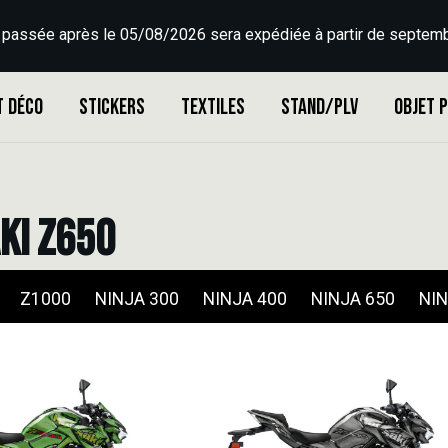
 passée après le 05/08/2026 sera expédiée à partir de septemb
t déco
Stickers
Textiles
Stand/PLV
Objet 
ki Z650
Z1000
NINJA 300
NINJA 400
NINJA 650
NIN