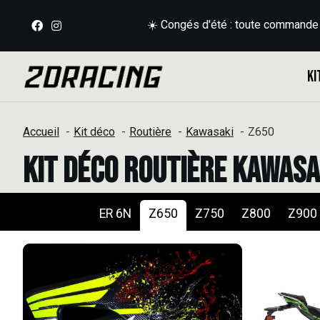
☀️ Congés d'été : toute commande
Ki
Accueil
Kit déco
Routière
Kawasaki
Z650
Kit déco Routière Kawasa
ER 6N
Z650
Z750
Z800
Z900