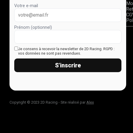
Mo
Votre e-mail
Re
CG
Pol
Prénom (optionnel)
Je consens à recevoir la newsletter de 2D Racing.
RGPD :
vos données ne sont pas revendues.
S’inscrire
Copyright © 2023 2D Racing - Site réalisé par
Alex