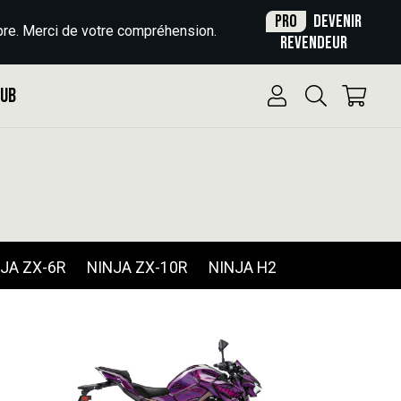
Pro
Devenir
re. Merci de votre compréhension.
revendeur
Pub
JA ZX-6R
NINJA ZX-10R
NINJA H2