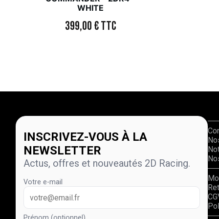
WHITE
399,00
€
TTC
Co
INSCRIVEZ-VOUS À LA
No
NEWSLETTER
Not
Nos
Actus, offres et nouveautés 2D Racing.
Mo
Votre e-mail
Re
CG
Pol
Prénom (optionnel)