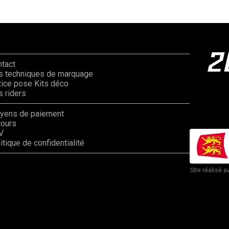
ntact
s techniques de marquage
ice pose Kits déco
 riders
yens de paiement
tours
V
itique de confidentialité
Site réalisé a