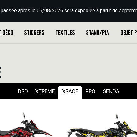
 passée après le 05/08/2026 sera expédiée à partir de septemb
t déco
Stickers
Textiles
Stand/PLV
Objet 
E
DRD
XTREME
XRACE
PRO
SENDA