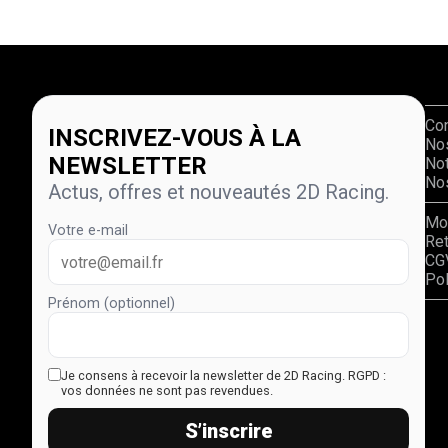
Co
INSCRIVEZ-VOUS À LA
No
NEWSLETTER
Not
Nos
Actus, offres et nouveautés 2D Racing.
Mo
Votre e-mail
Re
CG
Pol
Prénom (optionnel)
Je consens à recevoir la newsletter de 2D Racing.
RGPD :
vos données ne sont pas revendues.
S’inscrire