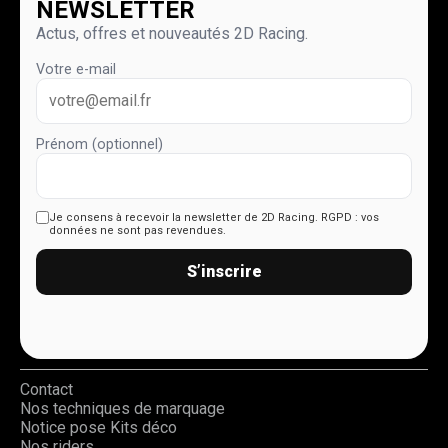
NEWSLETTER
Actus, offres et nouveautés 2D Racing.
Votre e-mail
Prénom (optionnel)
Je consens à recevoir la newsletter de 2D Racing.
RGPD : vos
données ne sont pas revendues.
S’inscrire
Contact
Nos techniques de marquage
Notice pose Kits déco
Nos riders