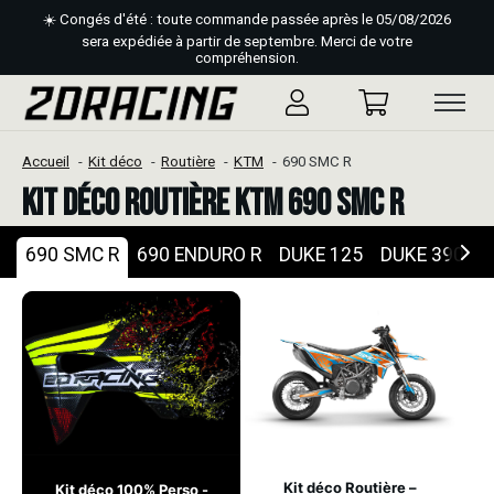
☀️ Congés d'été : toute commande passée après le 05/08/2026
sera expédiée à partir de septembre. Merci de votre
compréhension.
Accueil
Kit déco
Routière
KTM
690 SMC R
Kit déco Routière KTM 690 SMC R
690 SMC R
690 ENDURO R
DUKE 125
DUKE 390
D
Kit déco Routière –
Kit déco 100% Perso -