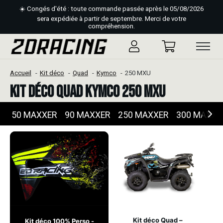
☀️ Congés d'été : toute commande passée après le 05/08/2026
sera expédiée à partir de septembre. Merci de votre
compréhension.
Accueil
Kit déco
Quad
Kymco
250 MXU
Kit déco Quad Kymco 250 MXU
50 MAXXER
90 MAXXER
250 MAXXER
300 MAXXE
Kit déco Quad –
Kit déco 100% Perso -