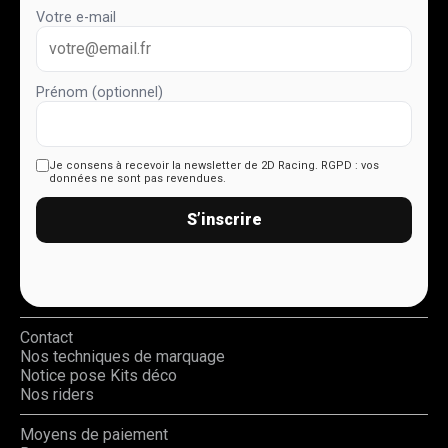
Votre e-mail
Prénom (optionnel)
Je consens à recevoir la newsletter de 2D Racing.
RGPD : vos
données ne sont pas revendues.
S’inscrire
Contact
Nos techniques de marquage
Notice pose Kits déco
Nos riders
Moyens de paiement