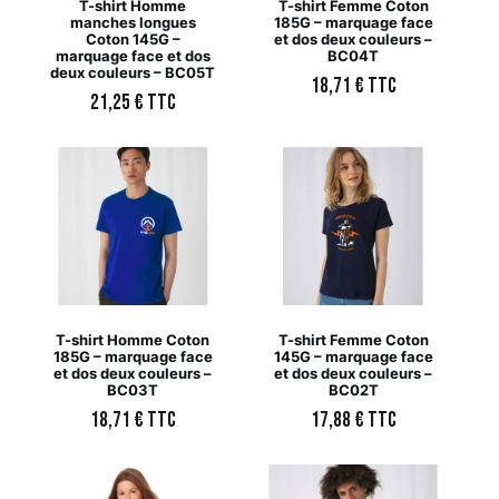
T-shirt Homme
T-shirt Femme Coton
manches longues
185G – marquage face
Coton 145G –
et dos deux couleurs –
marquage face et dos
BC04T
deux couleurs – BC05T
18,71
€
TTC
21,25
€
TTC
T-shirt Homme Coton
T-shirt Femme Coton
185G – marquage face
145G – marquage face
et dos deux couleurs –
et dos deux couleurs –
BC03T
BC02T
18,71
€
TTC
17,88
€
TTC