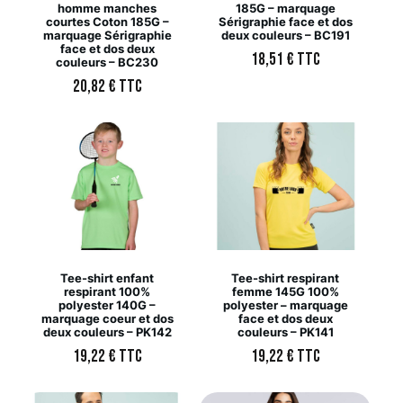
homme manches
185G – marquage
courtes Coton 185G –
Sérigraphie face et dos
marquage Sérigraphie
deux couleurs – BC191
face et dos deux
18,51
€
TTC
couleurs – BC230
20,82
€
TTC
Tee-shirt enfant
Tee-shirt respirant
respirant 100%
femme 145G 100%
polyester 140G –
polyester – marquage
marquage coeur et dos
face et dos deux
deux couleurs – PK142
couleurs – PK141
19,22
€
TTC
19,22
€
TTC