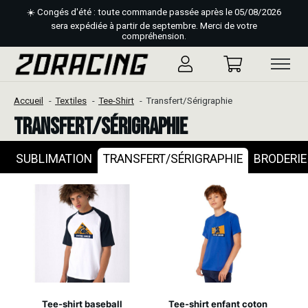
☀️ Congés d'été : toute commande passée après le 05/08/2026
sera expédiée à partir de septembre. Merci de votre
compréhension.
Accueil
Textiles
Tee-Shirt
Transfert/Sérigraphie
Transfert/Sérigraphie
SUBLIMATION
TRANSFERT/SÉRIGRAPHIE
BRODERIE
Tee-shirt baseball
Tee-shirt enfant coton