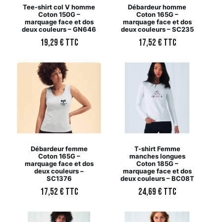
Tee-shirt col V homme
Débardeur homme
Coton 150G –
Coton 165G –
marquage face et dos
marquage face et dos
deux couleurs – GN646
deux couleurs – SC235
19,29
€
TTC
17,52
€
TTC
Débardeur femme
T-shirt Femme
Coton 165G –
manches longues
marquage face et dos
Coton 185G –
deux couleurs –
marquage face et dos
SC1376
deux couleurs – BC08T
17,52
€
TTC
24,69
€
TTC