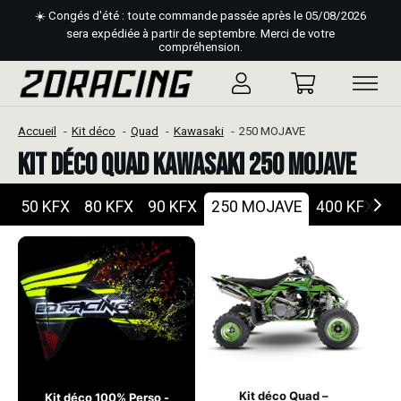
☀️ Congés d'été : toute commande passée après le 05/08/2026
sera expédiée à partir de septembre. Merci de votre
compréhension.
Accueil
Kit déco
Quad
Kawasaki
250 MOJAVE
Kit déco Quad Kawasaki 250 MOJAVE
50 KFX
80 KFX
90 KFX
250 MOJAVE
400 KFX
4
Kit déco Quad –
Kit déco 100% Perso -