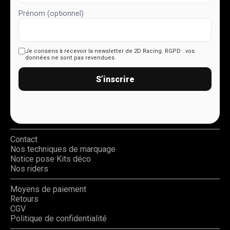
Prénom (optionnel)
Je consens à recevoir la newsletter de 2D Racing.
RGPD : vos
données ne sont pas revendues.
S’inscrire
Contact
Nos techniques de marquage
Notice pose Kits déco
Nos riders
Moyens de paiement
Retours
CGV
Politique de confidentialité