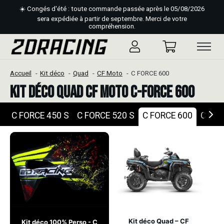
☀️ Congés d'été : toute commande passée après le 05/08/2026
sera expédiée à partir de septembre. Merci de votre
compréhension.
Accueil
Kit déco
Quad
CF Moto
C FORCE 600
Kit déco Quad CF Moto C-Force 600
C FORCE 450 S
C FORCE 520 S
C FORCE 600
C FOR
Kit déco Quad – CF
Kit déco 100% Perso - C