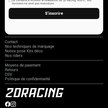
Je consens à recevoir la newsletter de 2D Racing.
RGPD : vos
données ne sont pas revendues.
S’inscrire
Contact
Nos techniques de marquage
Notice pose Kits déco
Nos riders
Moyens de paiement
Retours
CGV
Politique de confidentialité