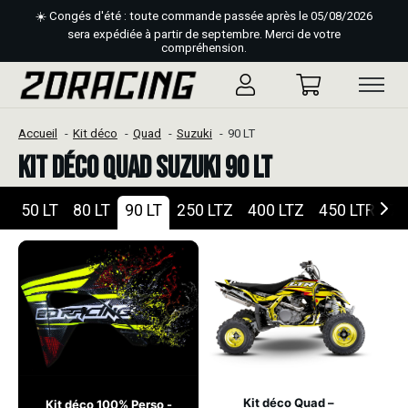
☀️ Congés d'été : toute commande passée après le 05/08/2026
sera expédiée à partir de septembre. Merci de votre
compréhension.
Accueil
Kit déco
Quad
Suzuki
90 LT
Kit déco Quad Suzuki 90 LT
50 LT
80 LT
90 LT
250 LTZ
400 LTZ
450 LTR
70
Kit déco Quad –
Kit déco 100% Perso -