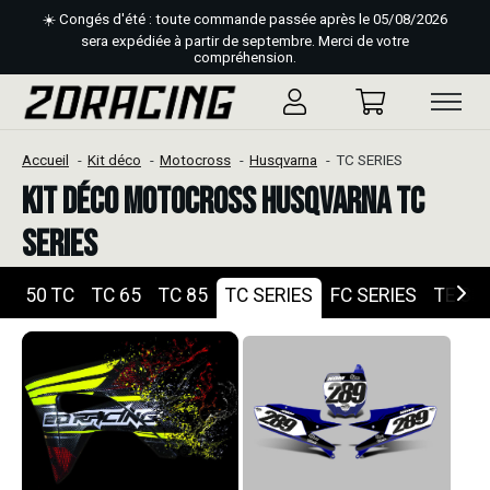
☀️ Congés d'été : toute commande passée après le 05/08/2026
sera expédiée à partir de septembre. Merci de votre
compréhension.
Accueil
Kit déco
Motocross
Husqvarna
TC SERIES
Kit déco Motocross Husqvarna TC
SERIES
50 TC
TC 65
TC 85
TC SERIES
FC SERIES
TE SE