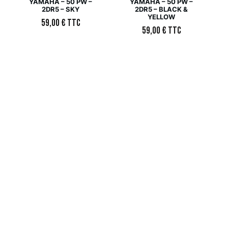
YAMAHA – 50 PW –
YAMAHA – 50 PW –
2DR5 – SKY
2DR5 – BLACK &
YELLOW
59,00
€
TTC
59,00
€
TTC
Kit déco Motocross –
Kit déco Motocross –
YAMAHA – 50 PW –
YAMAHA – 50 PW –
2DR5 – BLACK GREY &
2DR5 – BLACK & GREY
GREEN
59,00
€
TTC
59,00
€
TTC