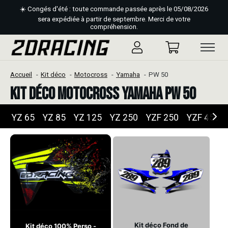
☀️ Congés d'été : toute commande passée après le 05/08/2026
sera expédiée à partir de septembre. Merci de votre
compréhension.
Accueil
Kit déco
Motocross
Yamaha
PW 50
Kit déco Motocross Yamaha PW 50
YZ 65
YZ 85
YZ 125
YZ 250
YZF 250
YZF 450
Kit déco Fond de
Kit déco 100% Perso -