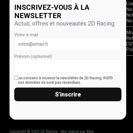
Co
INSCRIVEZ-VOUS À LA
No
NEWSLETTER
Not
Nos
Actus, offres et nouveautés 2D Racing.
Mo
Votre e-mail
Re
CG
Pol
Prénom (optionnel)
Je consens à recevoir la newsletter de 2D Racing.
RGPD :
vos données ne sont pas revendues.
S’inscrire
Copyright © 2023 2D Racing - Site réalisé par
Alex