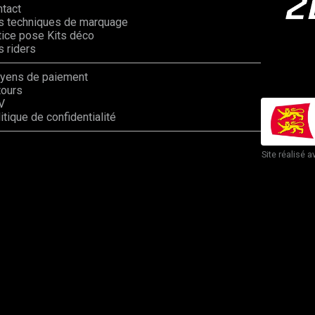
ntact
s techniques de marquage
ice pose Kits déco
 riders
yens de paiement
tours
V
itique de confidentialité
Site réalisé a