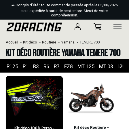
☀️ Congés d'été : toute commande passée après le 05/08/2026
sera expédiée à partir de septembre. Merci de votre
compréhension.
Accueil
Kit déco
Routière
Yamaha
TENERE 700
Kit déco Routière Yamaha TENERE 700
R125
R1
R3
R6
R7
FZ8
MT 125
MT 03
MT 
Kit déco Routière –
Kit déco 100% Perso -