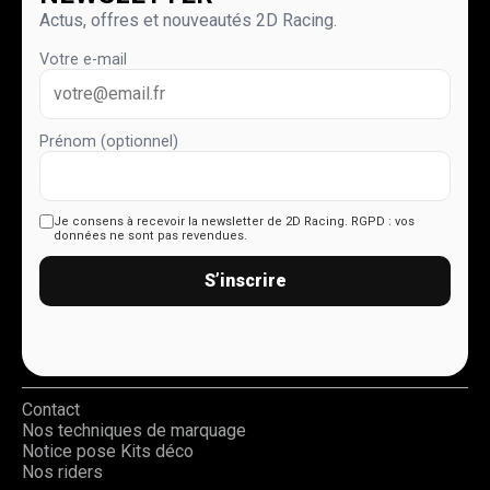
Actus, offres et nouveautés 2D Racing.
Votre e-mail
Prénom (optionnel)
Je consens à recevoir la newsletter de 2D Racing.
RGPD : vos
données ne sont pas revendues.
S’inscrire
Contact
Nos techniques de marquage
Notice pose Kits déco
Nos riders