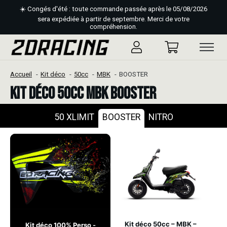
☀️ Congés d'été : toute commande passée après le 05/08/2026
sera expédiée à partir de septembre. Merci de votre
compréhension.
Accueil
Kit déco
50cc
MBK
BOOSTER
Kit déco 50cc MBK BOOSTER
50 XLIMIT
BOOSTER
NITRO
Kit déco 50cc – MBK –
Kit déco 100% Perso -