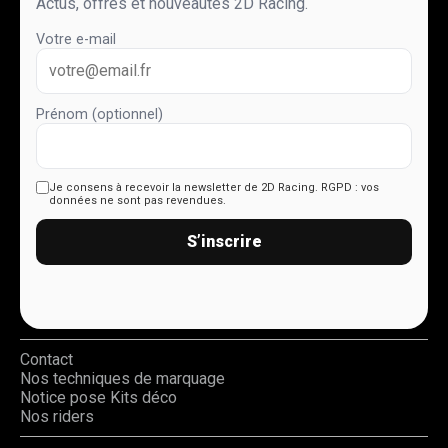
Actus, offres et nouveautés 2D Racing.
Votre e-mail
Prénom (optionnel)
Je consens à recevoir la newsletter de 2D Racing.
RGPD : vos
données ne sont pas revendues.
S’inscrire
Contact
Nos techniques de marquage
Notice pose Kits déco
Nos riders