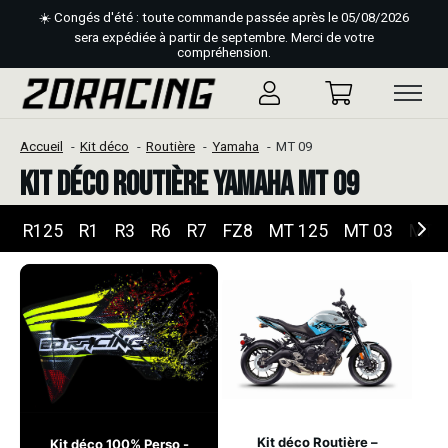
☀️ Congés d'été : toute commande passée après le 05/08/2026
sera expédiée à partir de septembre. Merci de votre
compréhension.
Accueil
Kit déco
Routière
Yamaha
MT 09
Kit déco Routière Yamaha MT 09
R125
R1
R3
R6
R7
FZ8
MT 125
MT 03
MT 
Kit déco Routière –
Kit déco 100% Perso -