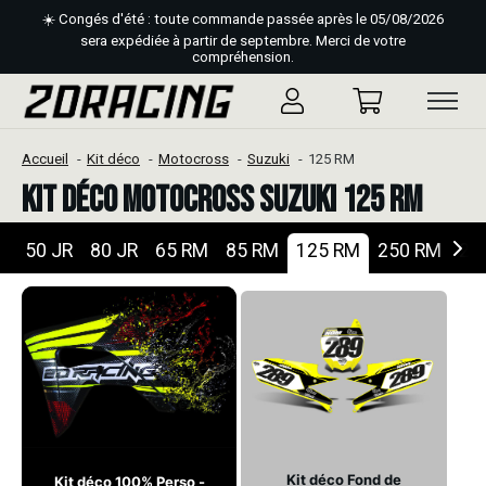
☀️ Congés d'été : toute commande passée après le 05/08/2026
sera expédiée à partir de septembre. Merci de votre
compréhension.
Accueil
Kit déco
Motocross
Suzuki
125 RM
Kit déco Motocross Suzuki 125 RM
50 JR
80 JR
65 RM
85 RM
125 RM
250 RM
25
Kit déco Fond de
Kit déco 100% Perso -