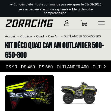
☀️ Congés d'été : toute commande passée après le 05/08/2026
sera expédiée à partir de septembre. Merci de votre
compréhension.
Accueil
Kit déco
Quad
Can Am
OUTLANDER 500-650-800
Kit déco Quad Can Am OUTLANDER 500-
650-800
DS 90
DS 450
DS 650
OUTLANDER 400
OUTLAND