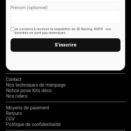
Prénom (optionnel)
Je consens à recevoir la newsletter de 2D Racing.
RGPD : vos
données ne sont pas revendues.
S’inscrire
Contact
Nos techniques de marquage
Notice pose Kits déco
Nos riders
Moyens de paiement
Retours
CGV
Politique de confidentialité