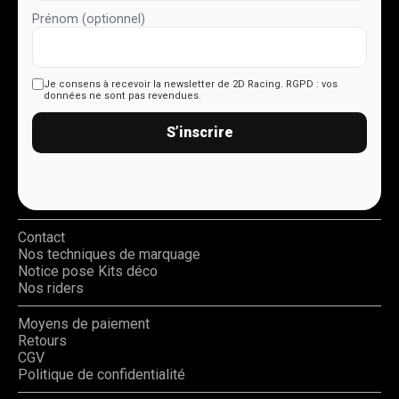
Prénom (optionnel)
Je consens à recevoir la newsletter de 2D Racing.
RGPD : vos
données ne sont pas revendues.
S’inscrire
Contact
Nos techniques de marquage
Notice pose Kits déco
Nos riders
Moyens de paiement
Retours
CGV
Politique de confidentialité