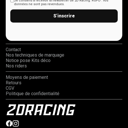
Je consens à recevoir la newsletter de 2D Racing.
RGPD : vos
données ne sont pas revendues.
S’inscrire
Contact
Nos techniques de marquage
Notice pose Kits déco
Nos riders
Moyens de paiement
Retours
CGV
Politique de confidentialité