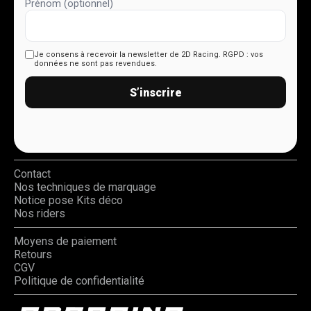
Prénom (optionnel)
Je consens à recevoir la newsletter de 2D Racing.
RGPD : vos
données ne sont pas revendues.
S’inscrire
Contact
Nos techniques de marquage
Notice pose Kits déco
Nos riders
Moyens de paiement
Retours
CGV
Politique de confidentialité