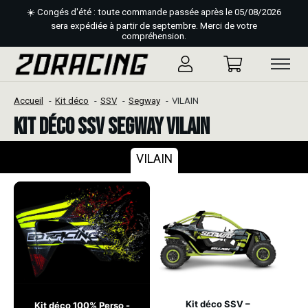
☀️ Congés d'été : toute commande passée après le 05/08/2026
sera expédiée à partir de septembre. Merci de votre
compréhension.
Accueil
Kit déco
SSV
Segway
VILAIN
Kit déco SSV Segway VILAIN
VILAIN
Kit déco SSV –
Kit déco 100% Perso -