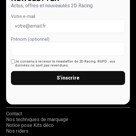
Actus, offres et nouveautés 2D Racing.
Votre e-mail
Prénom (optionnel)
Je consens à recevoir la newsletter de 2D Racing.
RGPD : vos
données ne sont pas revendues.
S’inscrire
Contact
Nos techniques de marquage
Notice pose Kits déco
Nos riders