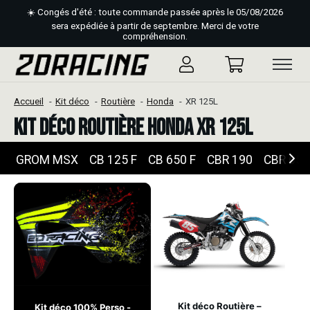
☀️ Congés d'été : toute commande passée après le 05/08/2026
sera expédiée à partir de septembre. Merci de votre
compréhension.
Accueil
Kit déco
Routière
Honda
XR 125L
Kit déco Routière Honda XR 125L
GROM MSX
CB 125 F
CB 650 F
CBR 190
CBR 650
Kit déco Routière –
Kit déco 100% Perso -