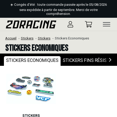
☀️ Congés d'été : toute commande passée après le 05/08/2026
sera expédiée à partir de septembre. Merci de votre
compréhension.
Accueil
Stickers
Stickers
Stickers Economiques
Stickers Economiques
STICKERS ECONOMIQUES
STICKERS FINS RÉSISTAN
STICKERS