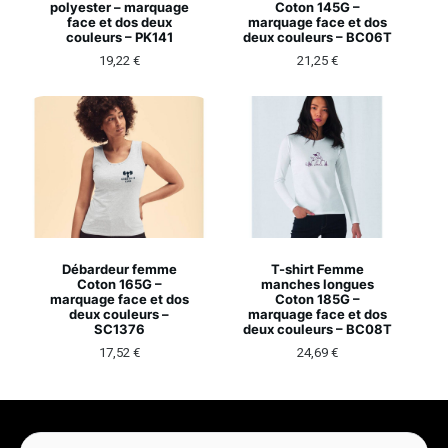
polyester – marquage
Coton 145G –
face et dos deux
marquage face et dos
couleurs – PK141
deux couleurs – BC06T
19,22
€
21,25
€
Débardeur femme
T-shirt Femme
Coton 165G –
manches longues
marquage face et dos
Coton 185G –
deux couleurs –
marquage face et dos
SC1376
deux couleurs – BC08T
17,52
€
24,69
€