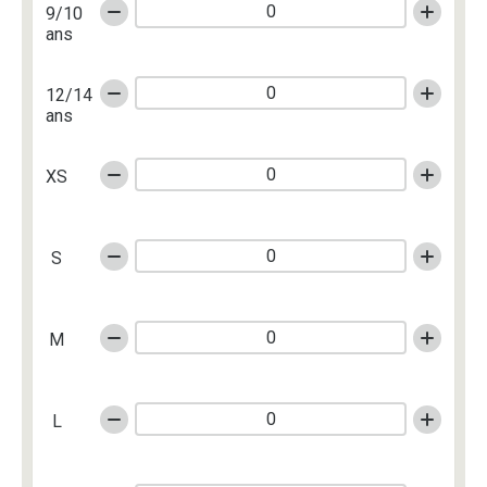
9/10
ans
12/14
ans
XS
S
M
L