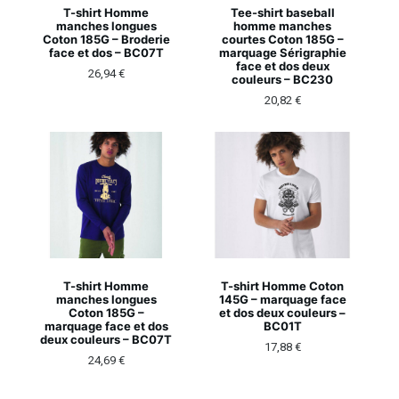
T-shirt Homme
Tee-shirt baseball
manches longues
homme manches
Coton 185G – Broderie
courtes Coton 185G –
face et dos – BC07T
marquage Sérigraphie
face et dos deux
26,94
€
couleurs – BC230
20,82
€
T-shirt Homme
T-shirt Homme Coton
manches longues
145G – marquage face
Coton 185G –
et dos deux couleurs –
marquage face et dos
BC01T
deux couleurs – BC07T
17,88
€
24,69
€