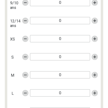
9/10
ans
12/14
ans
XS
S
M
L