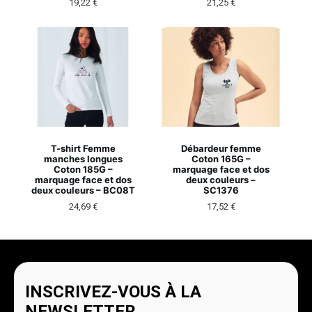
19,22
€
21,25
€
T-shirt Femme
Débardeur femme
manches longues
Coton 165G –
Coton 185G –
marquage face et dos
marquage face et dos
deux couleurs –
deux couleurs – BC08T
SC1376
24,69
€
17,52
€
INSCRIVEZ-VOUS À LA
NEWSLETTER