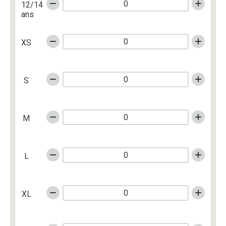
12/14
ans
XS
S
M
L
XL