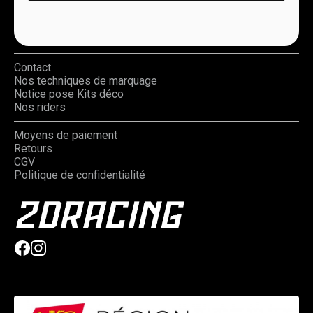
Kit déco 50cc –
Kit déco 50cc –
PEUGEOT – ZIP – 2DR6
PEUGEOT – XP6 – 2DR4
– ORANGE
– GREEN
99,00
€
TTC
139,00
€
TTC