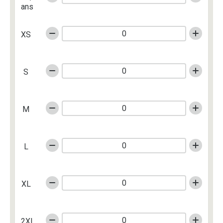
ans
XS
S
M
L
XL
2XL