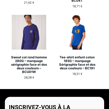
BC04T
21,62
€
18,71
€
Sweat col rond homme
Tee-shirt enfant coton
280G – marquage
185G – marquage
sérigraphie face et dos
Sérigraphie face et dos
deux couleurs –
deux couleurs – BC191
BCU01W
18,51
€
28,38
€
INSCRIVEZ-VOUS À LA