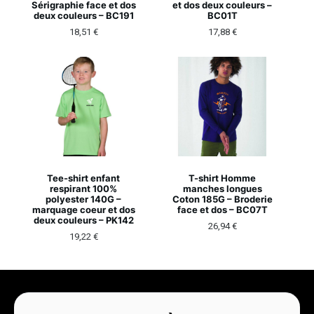
Sérigraphie face et dos
et dos deux couleurs –
deux couleurs – BC191
BC01T
18,51
€
17,88
€
Tee-shirt enfant
T-shirt Homme
respirant 100%
manches longues
polyester 140G –
Coton 185G – Broderie
marquage coeur et dos
face et dos – BC07T
deux couleurs – PK142
26,94
€
19,22
€