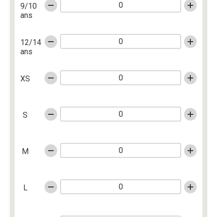
9/10
ans
12/14
ans
XS
S
M
L