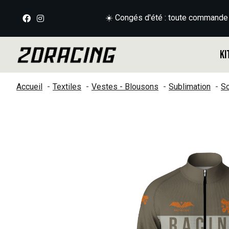
☀️ Congés d'été : toute commande
Ki
Accueil
Textiles
Vestes - Blousons
Sublimation
So
Slideshow Items