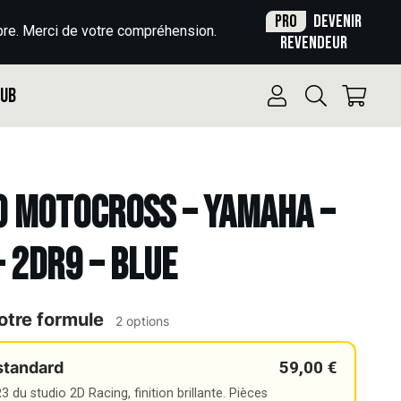
Pro
Devenir
re. Merci de votre compréhension.
revendeur
Pub
o Motocross – YAMAHA –
– 2DR9 – BLUE
otre formule
2 options
59,00 €
standard
 du studio 2D Racing, finition brillante. Pièces