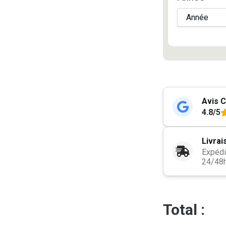
Avis C
4.8/5
Livrai
Expédi
24/48
Total :