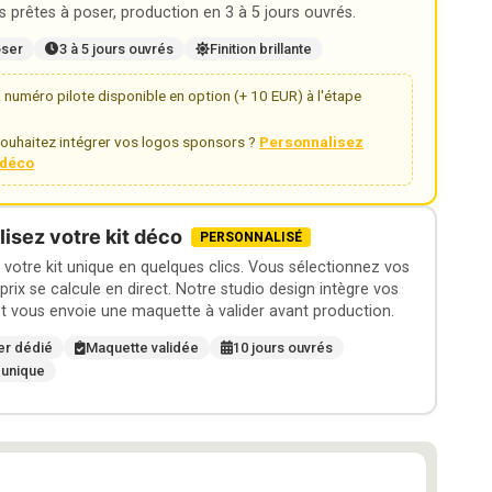
 prêtes à poser, production en 3 à 5 jours ouvrés.
oser
3 à 5 jours ouvrés
Finition brillante
numéro pilote disponible en option (+ 10 EUR) à l'étape
ouhaitez intégrer vos logos sponsors ?
Personnalisez
t déco
isez votre kit déco
PERSONNALISÉ
otre kit unique en quelques clics. Vous sélectionnez vos
 prix se calcule en direct. Notre studio design intègre vos
t vous envoie une maquette à valider avant production.
er dédié
Maquette validée
10 jours ouvrés
 unique