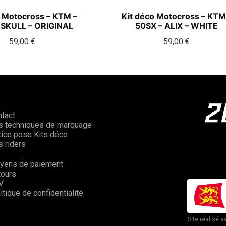
o Motocross – KTM –
Kit déco Motocross – KTM
 SKULL – ORIGINAL
50SX – ALIX – WHITE
59,00
€
59,00
€
ntact
s techniques de marquage
ice pose Kits déco
 riders
yens de paiement
tours
V
itique de confidentialité
Site réalisé a