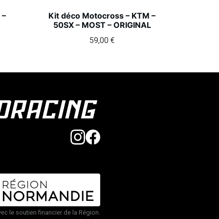
 –
Kit déco Motocross – KTM –
50SX – MOST – ORIGINAL
59,00
€
vec le soutien financier de la Région.