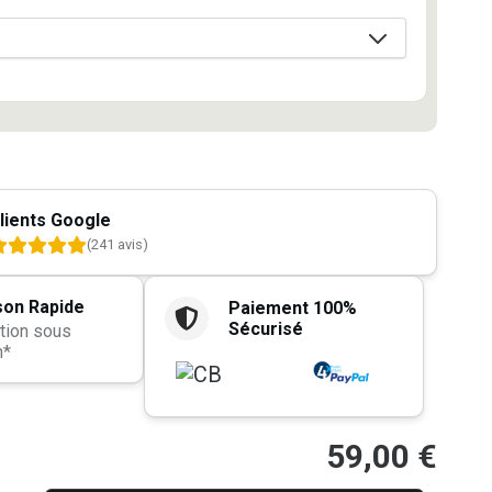
lients Google
(241 avis)
son Rapide
Paiement 100%
Sécurisé
tion sous
h*
59,00
€