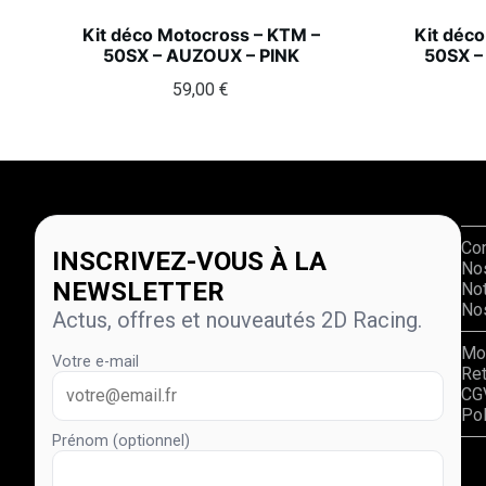
Kit déco Motocross – KTM –
Kit déc
50SX – AUZOUX – PINK
50SX –
59,00
€
Co
INSCRIVEZ-VOUS À LA
No
NEWSLETTER
Not
Nos
Actus, offres et nouveautés 2D Racing.
Mo
Votre e-mail
Re
CG
Pol
Prénom (optionnel)