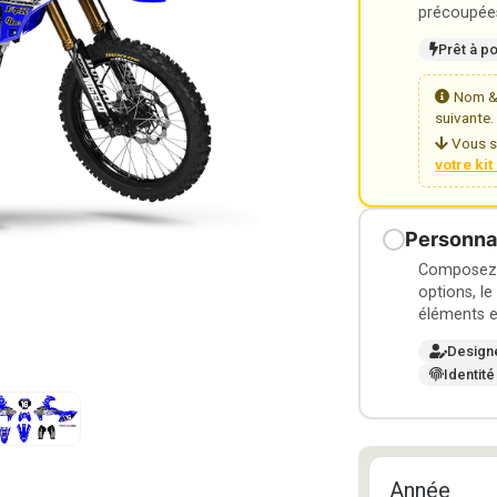
précoupées
Prêt à p
Nom & 
suivante.
Vous s
votre ki
Personnal
Composez v
options, le
éléments e
Design
Identité
Année