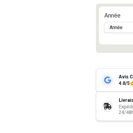
Année
Avis C
4.8/5
Livrai
Expédi
24/48