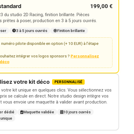
199,00 €
standard
 du studio 2D Racing, finition brillante. Pièces
 prêtes à poser, production en 3 à 5 jours ouvrés.
oser
3 à 5 jours ouvrés
Finition brillante
numéro pilote disponible en option (+ 10 EUR) à l'étape
ouhaitez intégrer vos logos sponsors ?
Personnalisez
t déco
isez votre kit déco
PERSONNALISÉ
otre kit unique en quelques clics. Vous sélectionnez vos
 prix se calcule en direct. Notre studio design intègre vos
t vous envoie une maquette à valider avant production.
er dédié
Maquette validée
10 jours ouvrés
 unique