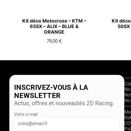
Kit déco Motocross – KTM –
Kit déc
65SX – ALIX – BLUE &
50SX 
ORANGE
79,00
€
Co
INSCRIVEZ-VOUS À LA
No
NEWSLETTER
Not
Nos
Actus, offres et nouveautés 2D Racing.
Mo
Votre e-mail
Re
CG
Pol