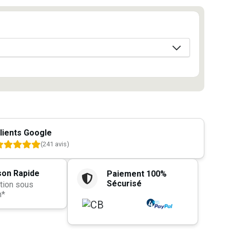
lients Google
(241 avis)
son Rapide
Paiement 100%
Sécurisé
tion sous
h*