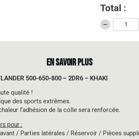
Total :
quantité
de
Kit
déco
Quad
EN SAVOIR PLUS
-
CAN
TLANDER 500-650-800 – 2DR6 – KHAKI
AM
-
ute qualité !
OUTLANDER
ique des sports extrêmes.
500-
650-
 chaleur l’adhésion de la colle sera renforcée.
800
rs pour :
-
2DR6
e avant / Parties latérales / Réservoir / Pièces su