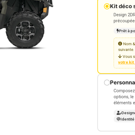
Kit déco 
Design 2DR3
précoupées
Prêt à p
Nom & 
suivante.
Vous s
votre ki
Personnal
Composez v
options, le
éléments e
Design
Identité