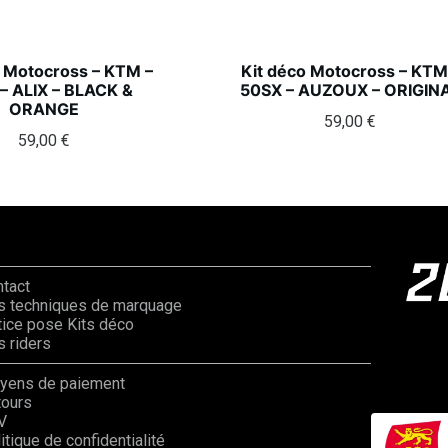
o Motocross – KTM –
Kit déco Motocross – KTM
– ALIX – BLACK &
50SX – AUZOUX – ORIGIN
ORANGE
59,00
€
59,00
€
ntact
s techniques de marquage
ice pose Kits déco
 riders
yens de paiement
tours
V
itique de confidentialité