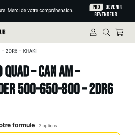
Pro
Devenir
re. Merci de votre compréhension.
revendeur
Pub
 – 2DR6 – KHAKI
o Quad – CAN AM –
DER 500-650-800 – 2DR6
otre formule
2 options