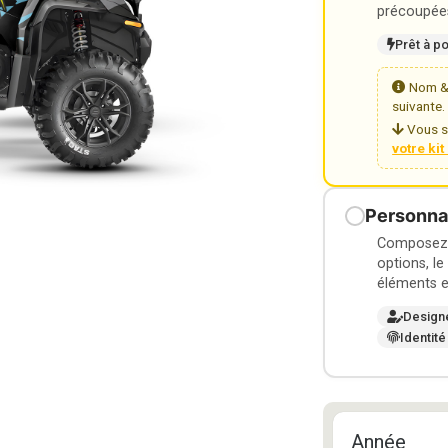
précoupées
Prêt à p
Nom & 
suivante.
Vous s
votre ki
Personnal
Composez v
options, le
éléments e
Design
Identité
Année