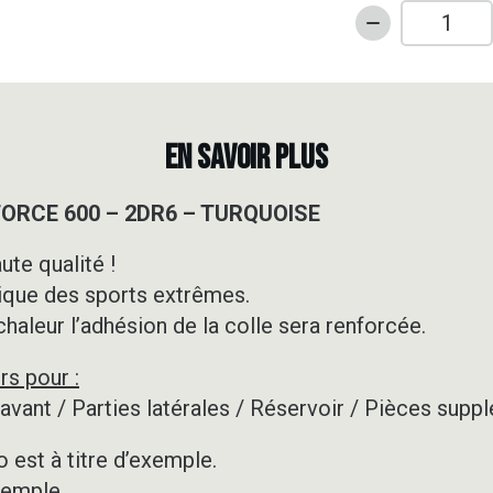
quantité
de
Kit
déco
Quad
EN SAVOIR PLUS
-
CF
 FORCE 600 – 2DR6 – TURQUOISE
MOTO
-
ute qualité !
C
ique des sports extrêmes.
FORCE
600
 chaleur l’adhésion de la colle sera renforcée.
-
rs pour :
2DR6
-
e avant / Parties latérales / Réservoir / Pièces su
TURQUOISE
 est à titre d’exemple.
xemple.