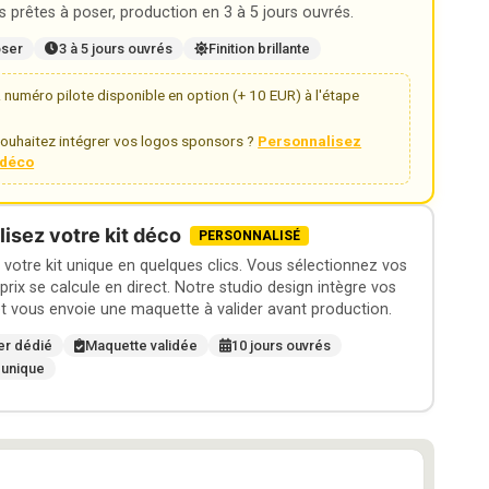
 prêtes à poser, production en 3 à 5 jours ouvrés.
oser
3 à 5 jours ouvrés
Finition brillante
numéro pilote disponible en option (+ 10 EUR) à l'étape
ouhaitez intégrer vos logos sponsors ?
Personnalisez
t déco
isez votre kit déco
PERSONNALISÉ
otre kit unique en quelques clics. Vous sélectionnez vos
 prix se calcule en direct. Notre studio design intègre vos
t vous envoie une maquette à valider avant production.
er dédié
Maquette validée
10 jours ouvrés
 unique