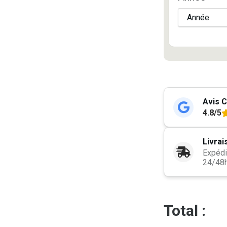
Avis C
4.8/5
Livrai
Expédi
24/48
Total :