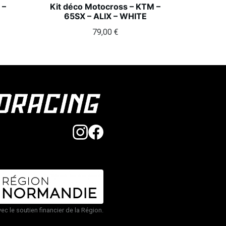
 –
Kit déco Motocross – KTM –
65SX – ALIX – WHITE
79,00
€
vec le soutien financier de la Région.