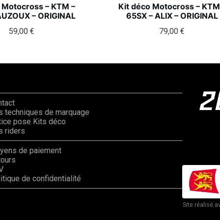
o Motocross – KTM –
Kit déco Motocross – KTM
AUZOUX – ORIGINAL
65SX – ALIX – ORIGINAL
59,00
€
79,00
€
ntact
s techniques de marquage
ice pose Kits déco
 riders
yens de paiement
tours
V
itique de confidentialité
Site réalisé a