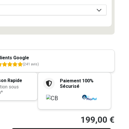
lients Google
(241 avis)
son Rapide
Paiement 100%
Sécurisé
tion sous
h*
199,00
€