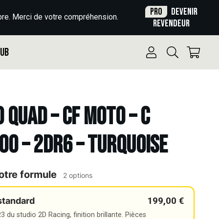
Pro
Devenir
re. Merci de votre compréhension.
revendeur
Pub
o Quad – CF MOTO – C
00 – 2DR6 – TURQUOISE
otre formule
2 options
199,00 €
standard
 du studio 2D Racing, finition brillante. Pièces