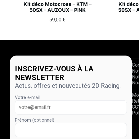
Kit déco Motocross – KTM –
Kit déc
50SX – AUZOUX – PINK
50SX – 
59,00
€
Co
INSCRIVEZ-VOUS À LA
No
NEWSLETTER
Not
Nos
Actus, offres et nouveautés 2D Racing.
Mo
Votre e-mail
Re
CG
Pol
Prénom (optionnel)