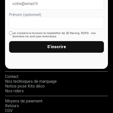
Prénom (optionnel)
Je consens à recevoir la newsletter de 2D Racing.
RGPD : vos
données ne sont pas revendues.
S’inscrire
Contact
Nos techniques de marquage
Notice pose Kits déco
Nos riders
Moyens de paiement
Retours
CGV