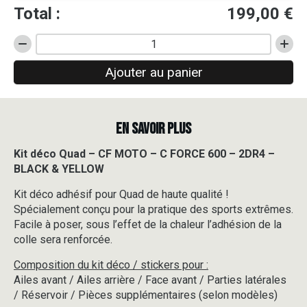
Total :
199,00
€
quantité
de
Ajouter au panier
Kit
déco
Quad
-
EN SAVOIR PLUS
CF
MOTO
-
Kit déco Quad – CF MOTO – C FORCE 600 – 2DR4 –
C
BLACK & YELLOW
FORCE
600
Kit déco adhésif pour Quad de haute qualité !
-
Spécialement conçu pour la pratique des sports extrêmes.
2DR4
Facile à poser, sous l’effet de la chaleur l’adhésion de la
-
colle sera renforcée.
BLACK
&
Composition du kit déco / stickers pour :
YELLOW
Ailes avant / Ailes arrière / Face avant / Parties latérales
/ Réservoir / Pièces supplémentaires (selon modèles)