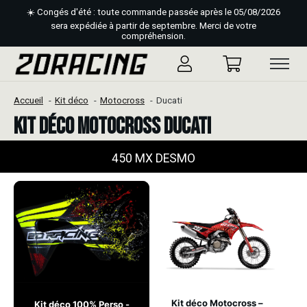
☀️ Congés d'été : toute commande passée après le 05/08/2026
sera expédiée à partir de septembre. Merci de votre
compréhension.
Accueil
Kit déco
Motocross
Ducati
Kit déco Motocross Ducati
450 MX DESMO
Kit déco Motocross –
Kit déco 100% Perso -