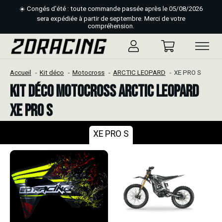
☀️ Congés d'été : toute commande passée après le 05/08/2026
sera expédiée à partir de septembre. Merci de votre
compréhension.
Accueil
Kit déco
Motocross
ARCTIC LEOPARD
XE PRO S
Kit déco Motocross ARCTIC LEOPARD
XE PRO S
XE PRO S