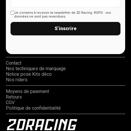
Je consens à recevoir la newsletter de 2D Racing.
RGPD : vos
données ne sont pas revendues.
S’inscrire
Contact
Nos techniques de marquage
Notice pose Kits déco
Nos riders
Moyens de paiement
Retours
CGV
Politique de confidentialité