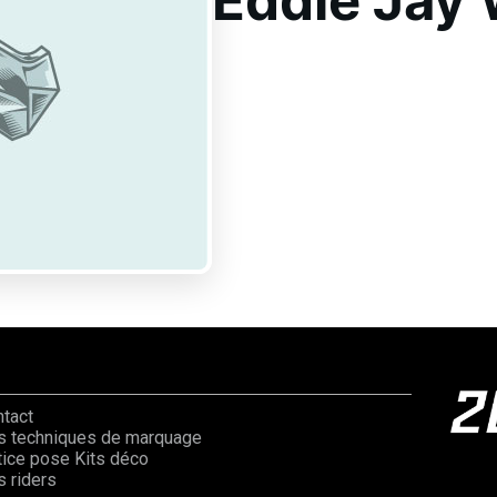
Eddie Jay
ntact
s techniques de marquage
ice pose Kits déco
 riders