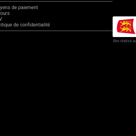
yens de paiement
tours
V
itique de confidentialité
Site réalisé a