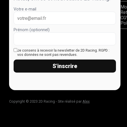
Mo
Votre e-mail
Re
CG
Pol
Prénom (optionnel)
Je consens à recevoir la newsletter de 2D Racing.
RGPD :
vos données ne sont pas revendues.
S’inscrire
Copyright © 2023 2D Racing - Site réalisé par
Alex