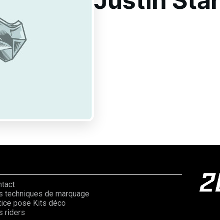
Justin Star
ntact
s techniques de marquage
ice pose Kits déco
 riders