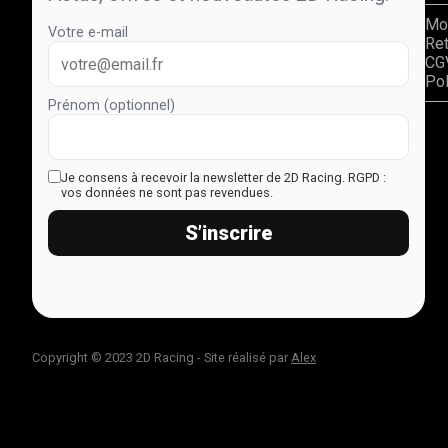
Mo
Votre e-mail
Re
CG
Pol
Prénom (optionnel)
Je consens à recevoir la newsletter de 2D Racing.
RGPD :
vos données ne sont pas revendues.
S’inscrire
Copyright © 2023 2D Racing - Site réalisé par
Alex