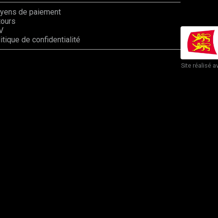
yens de paiement
tours
V
itique de confidentialité
Site réalisé a