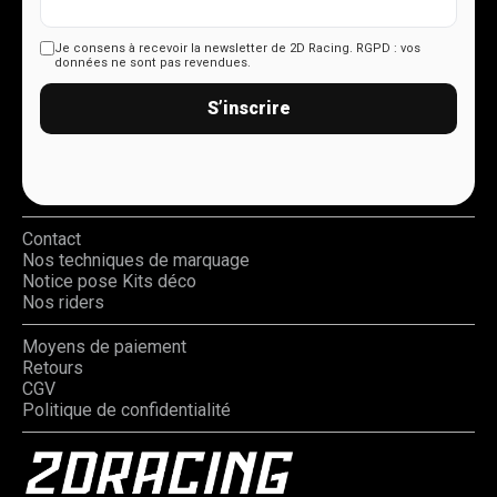
Je consens à recevoir la newsletter de 2D Racing.
RGPD : vos
données ne sont pas revendues.
S’inscrire
Contact
Nos techniques de marquage
Notice pose Kits déco
Nos riders
Moyens de paiement
Retours
CGV
Politique de confidentialité